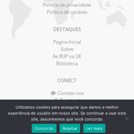
Política de privacidade
Política de cookies
DESTAQUES
Página Inicial
Sobre
As RUP na UE
Biblioteca
CONECT
Contate-nos
Facebook
Utilizamos cookies para assegurar que damos a melhor
Youtube
experiência de usuário em nosso site. Se continuar a usar este
Instagram
site, assumiremos que você concorda.
Concordo
Rejeitar
Ler mais