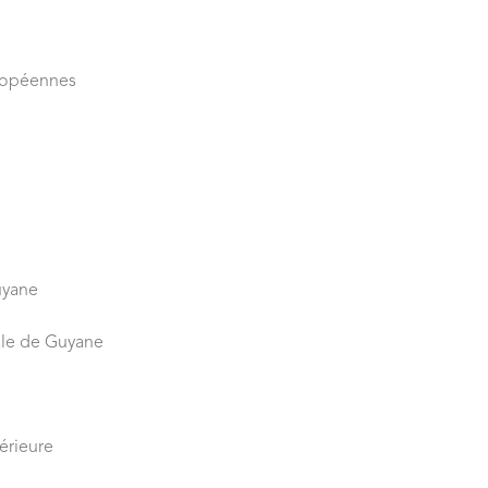
uropéennes
uyane
iale de Guyane
érieure