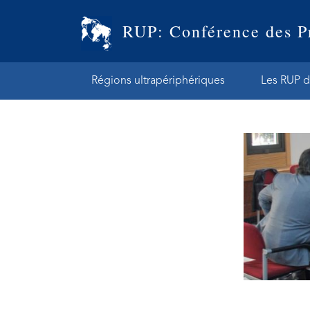
RUP: Conférence des P
Régions ultrapériphériques
Les RUP d