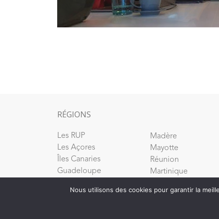
RÉGIONS
Les RUP
Madère
Les Açores
Mayotte
Îles Canaries
Réunion
Guadeloupe
Martinique
Guyane
Saint-Martin
Nous utilisons des cookies pour garantir la meill