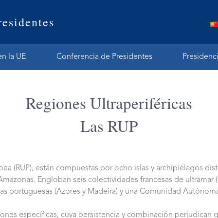
residentes
en la UE
Conferencia de Presidentes
Presidenc
Regiones Ultraperiféricas
Las RUP
pea (RUP), están compuestas por ocho islas y archipiélagos dist
n Amazonas. Engloban seis colectividades francesas de ultramar
s portuguesas (Azores y Madeira) y una Comunidad Autónoma e
iones específicas, cuya persistencia y combinación perjudican 