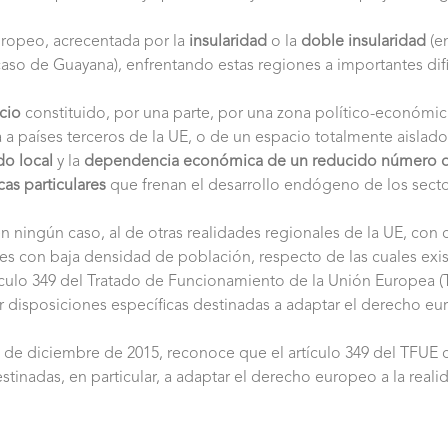
ropeo, acrecentada por la
insularidad
o la
doble insularidad
(en
l caso de Guayana), enfrentando estas regiones a importantes dif
cio
constituido, por una parte, por una zona político-económica
a países terceros de la UE, o de un espacio totalmente aislado
o local
y la
dependencia económica de un reducido número 
as particulares
que frenan el desarrollo endógeno de los secto
en ningún caso, al de otras realidades regionales de la UE, con 
ones con baja densidad de población, respecto de las cuales exi
culo 349 del Tratado de Funcionamiento de la Unión Europea (TFU
disposiciones específicas destinadas a adaptar el derecho eur
5 de diciembre de 2015, reconoce que el artículo 349 del TFUE 
tinadas, en particular, a adaptar el derecho europeo a la reali