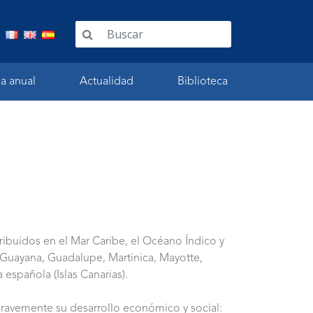
ia anual
Actualidad
Biblioteca
ribuidos en el Mar Caribe, el Océano Índico y
 (Guayana, Guadalupe, Martinica, Mayotte,
spañola (Islas Canarias).
gravemente su desarrollo económico y social: