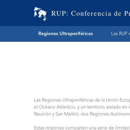
RUP: Conferencia de P
Regiones Ultraperiféricas
Las RUP 
Las Regiones Ultraperiféricas de la Unión Euro
el Océano Atlántico, y un territorio aislado e
Reunión y San Martín), dos Regiones Autónoma
Estas regiones comparten una serie de limitac