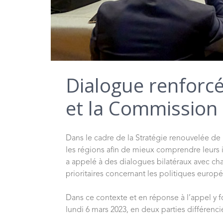
Dialogue renforcé
et la Commission
Dans le cadre de la Stratégie renouvelée de
les régions afin de mieux comprendre leurs i
a appelé à des dialogues bilatéraux avec chac
prioritaires concernant les politiques europ
Dans ce contexte et en réponse à l’appel y
lundi 6 mars 2023, en deux parties différenci