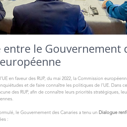
 entre le Gouvernement d
 européenne
 l’UE en faveur des RUP, du mai 2022, la Commission européenn
nquiétudes et de faire connaître les politiques de l’UE. Dans c
une des RUP, afin de connaître leurs priorités stratégiques, leu
éennes.
 formulé, le Gouvernement des Canaries a tenu un
Dialogue renf
ées :